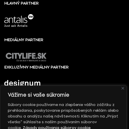
HLAVNÝ PARTNER
MEDIÁLNY PARTNER
EXKLUZÍVNY MEDIÁLNY PARTNER
Vážime si vaše súkromie
Súbory cookie používame na zlepšenie vášho zážitku z
prehliadania, poskytovanie prispôsobených reklám alebo
© 2010 - 2026 Slovenské centrum dizajnu, Všetky
obsahu a analýzu našej návštevnosti. Kliknutím na „Prijať
práva vyhradené
všetko“ súhlasíte s naším používaním súborov
cookie.
Zásady používania súborov cookie