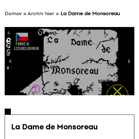
P
r
Domov
»
Archív hier
»
La Dame de Monsoreau
e
s
k
o
č
i
ť
n
a
o
b
s
a
h
La Dame de Monsoreau