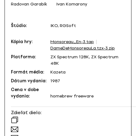
Radovan Garabík
Ivan Komarony
Štúdio:
IKO, RGSoft
Kópia hry:
Monsoreau_En-3.tap
DameDeMonsoreauLa.tzx-3.zip
Platforma:
ZX Spectrum 128K, ZX Spectrum
48K
Formát média:
Kazeta
Dátum vydania:
1987
Cena v dobe
vydania:
homebrew freeware
Zdieľať dielo: