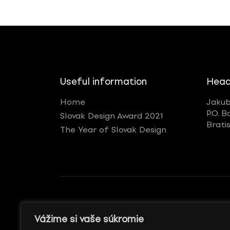
Useful information
Head
Home
Jakub
P.O. B
Slovak Design Award 2021
Brati
The Year of Slovak Design
GENERÁLNY REKLAMNÝ
WITH SUPPORT
Vážime si vaše súkromie
PARTNER