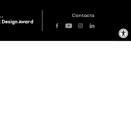
Contacts
ss
k Design Award
Open toolbar