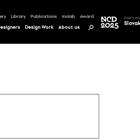
ery
Library
Publications
Inolab
Award
Don't mi
Slova
esigners
Design Work
About us