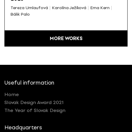
Tereza Umlaufová
Karolína Ježíková
Ema Kern
Bálik Palo
MORE WORKS
Useful information
Home
Slovak Design Award 2021
The Year of Slovak Design
Headquarters