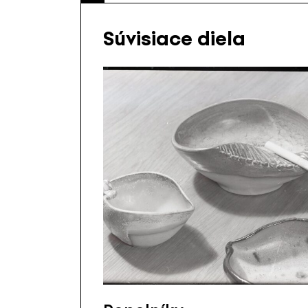
Súvisiace diela