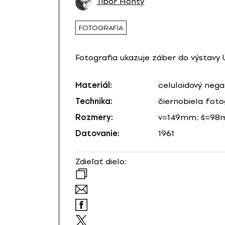
Tibor Honty
FOTOGRAFIA
Fotografia ukazuje záber do výstavy 
Materiál:
celuloidový nega
Technika:
čiernobiela foto
Rozmery:
v=149mm; š=9
Datovanie:
1961
Zdieľať dielo: