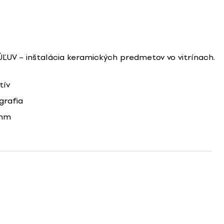
ÚĽUV – inštalácia keramických predmetov vo vitrínach.
tív
grafia
8mm