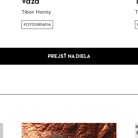
Váza
Tibor Honty
T
FOTOGRAFIA
PREJSŤ NA DIELA