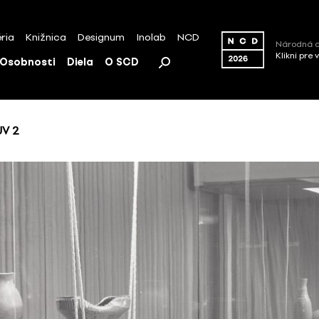
ria
Knižnica
Designum
Inolab
NCD
Národná c
Klikni pre 
Osobnosti
Diela
O SCD
UV 2