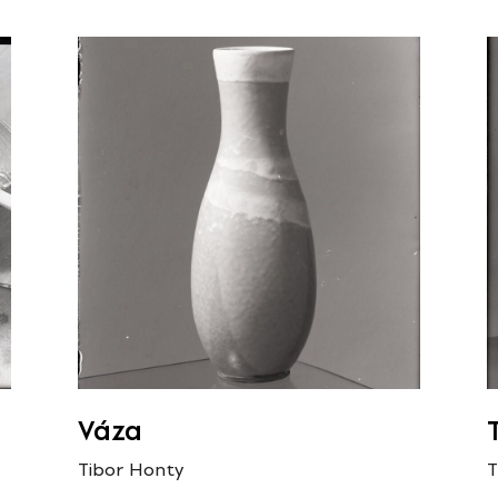
Váza
Tibor Honty
T