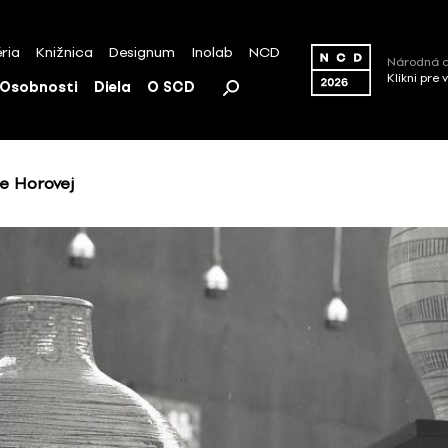
ria
Knižnica
Designum
Inolab
NCD
Národná c
Klikni pre 
Osobnosti
Diela
O SCD
ie Horovej