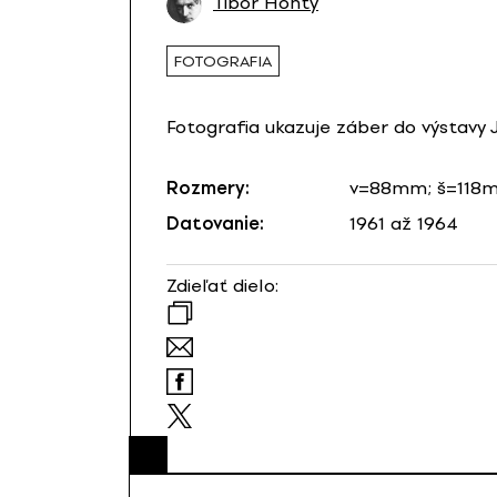
Tibor Honty
FOTOGRAFIA
Fotografia ukazuje záber do výstavy 
Rozmery:
v=88mm; š=118
Datovanie:
1961 až 1964
Zdieľať dielo: