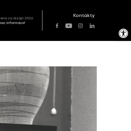
Kontakty
ena za dizajn 2026
viac informácií!
Open toolbar