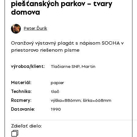
piešťanských parkov – tvary
domova
Peter Ďurík
Oranžový výstavný plagát s nápisom SOCHA v
priestorovo riešenom písme
výrobca/klient:
Tlačiarne SNP, Martin
Materiál:
papier
Technika:
tlač
Rozmery:
výška=886mm; šírka=668mm
Datovanie:
1990
Zdieľať dielo: