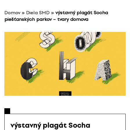
P
r
Domov
»
Diela SMD
»
výstavný plagát Socha
e
piešťanských parkov – tvary domova
s
k
o
č
i
ť
n
a
o
b
s
a
h
výstavný plagát Socha