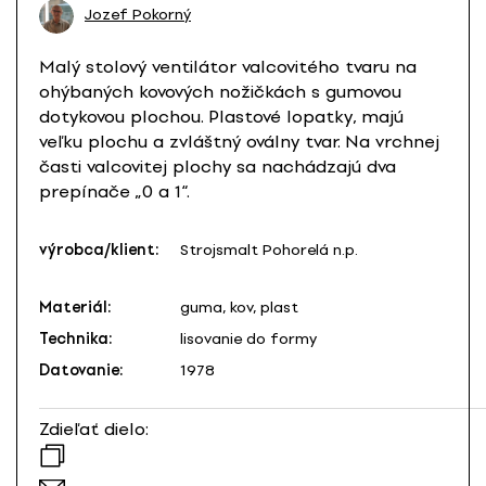
Jozef Pokorný
Malý stolový ventilátor valcovitého tvaru na
ohýbaných kovových nožičkách s gumovou
dotykovou plochou. Plastové lopatky, majú
veľku plochu a zvláštný oválny tvar. Na vrchnej
časti valcovitej plochy sa nachádzajú dva
prepínače „0 a 1“.
výrobca/klient:
Strojsmalt Pohorelá n.p.
Materiál:
guma, kov, plast
Technika:
lisovanie do formy
Datovanie:
1978
Zdieľať dielo: