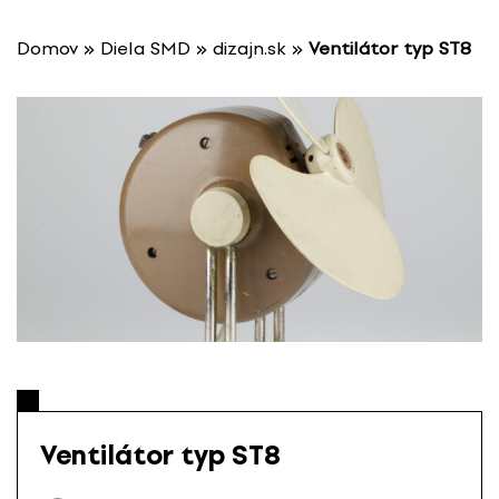
P
r
Domov
»
Diela SMD
»
dizajn.sk
»
Ventilátor typ ST8
e
s
k
o
č
i
ť
n
a
o
b
s
a
h
Ventilátor typ ST8