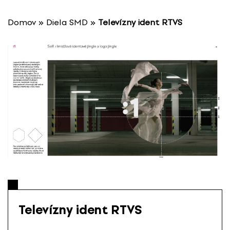
P
r
Domov
»
Diela SMD
»
Televízny ident RTVS
e
s
k
o
č
i
ť
n
a
o
b
s
a
h
Televízny ident RTVS