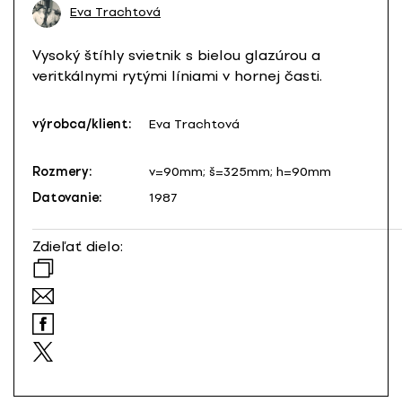
Eva Trachtová
Vysoký štíhly svietnik s bielou glazúrou a
veritkálnymi rytými líniami v hornej časti.
výrobca/klient:
Eva Trachtová
Rozmery:
v=90mm; š=325mm; h=90mm
Datovanie:
1987
Zdieľať dielo: