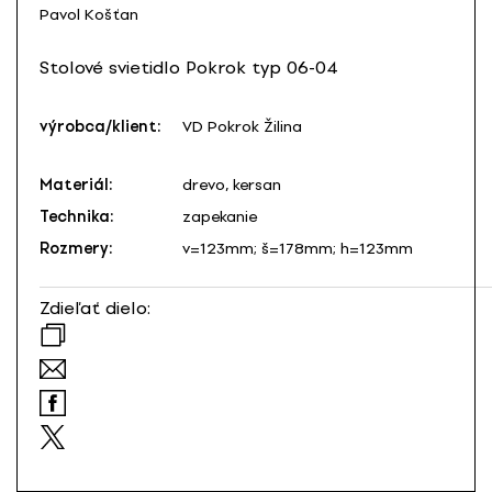
Pavol Košťan
Stolové svietidlo Pokrok typ 06-04
výrobca/klient:
VD Pokrok Žilina
Materiál:
drevo, kersan
Technika:
zapekanie
Rozmery:
v=123mm; š=178mm; h=123mm
Zdieľať dielo: