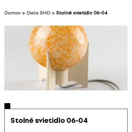
P
r
Domov
»
Diela SMD
»
Stolné svietidlo 06-04
e
s
k
o
č
i
ť
n
a
o
b
s
a
h
Stolné svietidlo 06-04