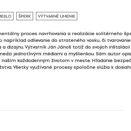
MESLO
ŠPERK
VÝTVARNÉ UMENIE
entálny proces navrhovania a realizácie solitérneho špe
 napríklad odlievanie do strateného vosku, či tvarovanie
 dizajnu. Výtvarník Ján Jánoš totiž do svojich inštalácií
 medzi jednotlivými médiami a myšlienkou. Sám autor op
 s naším každodenným životom v meste. Hľadanie bezpeč
tva. Všetky využívané procesy spoločne slúžia k dosiahnu