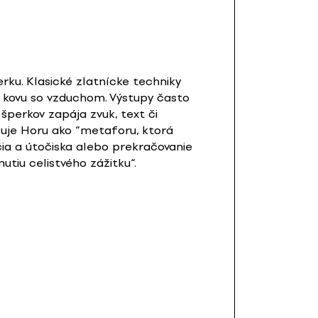
rku. Klasické zlatnícke techniky
 kovu so vzduchom. Výstupy často
 šperkov zapája zvuk, text či
isuje Horu ako “metaforu, ktorá
ia a útočiska alebo prekračovanie
tiu celistvého zážitku“.