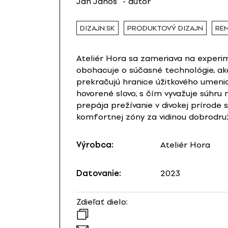
Ján Jánoš
- autor
DIZAJN.SK
PRODUKTOVÝ DIZAJN
RE
Ateliér Hora sa zameriava na experim
obohacuje o súčasné technológie, ako
prekračujú hranice úžitkového umenia a
hovorené slovo, s čím vyvažuje súhru
prepája prežívanie v divokej prírode
komfortnej zóny za vidinou dobrodružs
Výrobca:
Ateliér Hora
Datovanie:
2023
Zdieľať dielo: