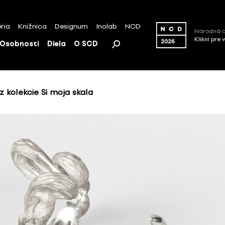
ria
Knižnica
Designum
Inolab
NCD
Národná c
Klikni pre 
Osobnosti
Diela
O SCD
z kolekcie Si moja skala