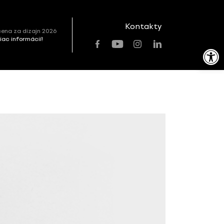
Kontakty
ena za dizajn 2026
viac informácií!
Open toolbar