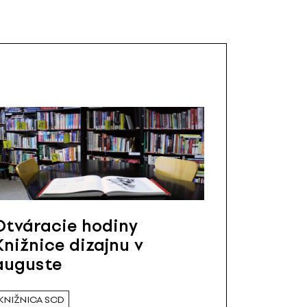
Otváracie hodiny
Knižnice dizajnu v
auguste
KNIŽNICA SCD