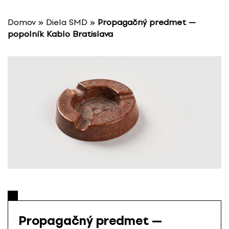
P
r
Domov
»
Diela SMD
»
Propagačný predmet —
e
popolník Kablo Bratislava
s
k
o
č
i
ť
n
a
o
b
s
a
h
Propagačný predmet —