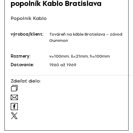
popolník Kablo Bratislava
Popolník Kablo
výrobca/klient:
Továreň na káble Bratislava – závod
Gummon
Rozmery:
v=100mm; š=21mm; h=100mm
Datovanie:
1960 až 1969
Zdieľať dielo: