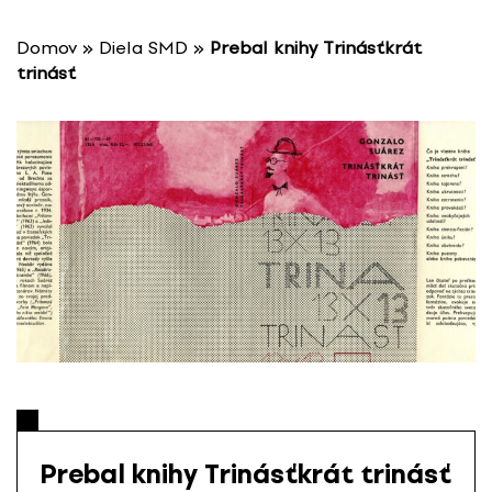
P
r
Domov
»
Diela SMD
»
Prebal knihy Trinásťkrát
e
trinásť
s
k
o
č
i
ť
n
a
o
b
s
a
h
Prebal knihy Trinásťkrát trinásť