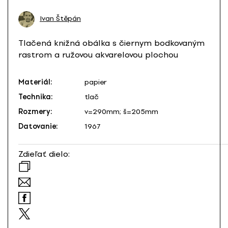
Ivan Štěpán
Tlačená knižná obálka s čiernym bodkovaným
rastrom a ružovou akvarelovou plochou
Materiál:
papier
Technika:
tlač
Rozmery:
v=290mm; š=205mm
Datovanie:
1967
Zdieľať dielo: