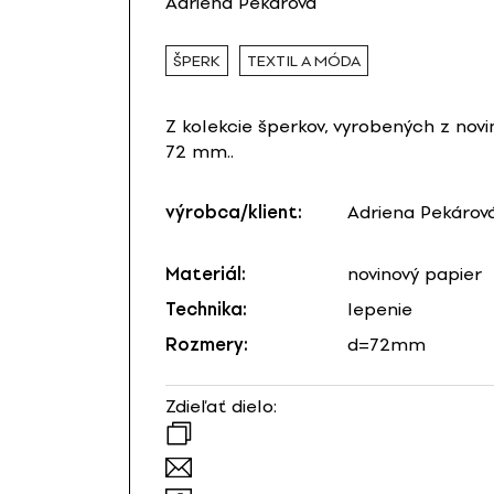
Adriena Pekárová
ŠPERK
TEXTIL A MÓDA
Z kolekcie šperkov, vyrobených z nov
72 mm..
výrobca/klient:
Adriena Pekárov
Materiál:
novinový papier
Technika:
lepenie
Rozmery:
d=72mm
Zdieľať dielo: