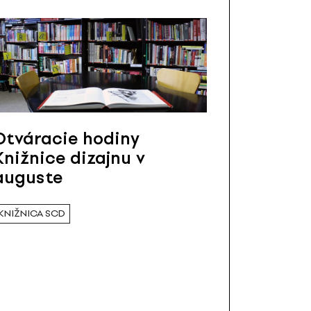
Otváracie hodiny
Knižnice dizajnu v
auguste
KNIŽNICA SCD