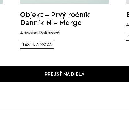
Objekt – Prvý ročník
Denník N – Margo
A
Adriena Pekárová
TEXTIL A MÓDA
PREJSŤ NA DIELA