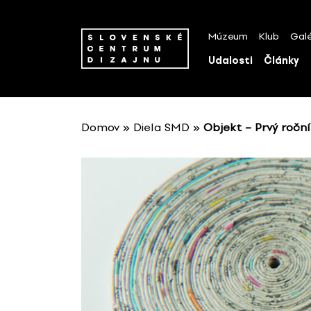
P
r
Múzeum
Klub
Galé
e
s
Udalosti
Články
k
o
č
i
Domov
»
Diela SMD
»
Objekt – Prvý roční
ť
n
a
o
b
s
a
h