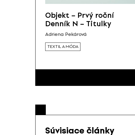
Objekt – Prvý roční
Denník N – Titulky
Adriena Pekárová
TEXTIL A MÓDA
Súvisiace články