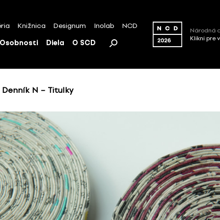
ria
Knižnica
Designum
Inolab
NCD
Národná c
Klikni pre 
Osobnosti
Diela
O SCD
 Denník N – Titulky