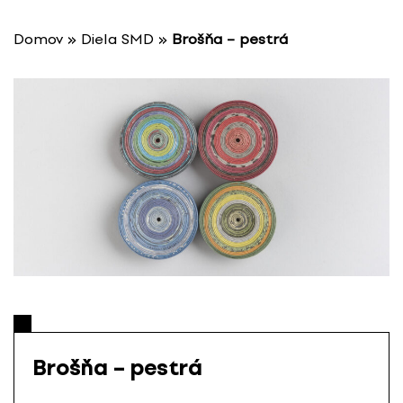
P
r
Domov
»
Diela SMD
»
Brošňa – pestrá
e
s
k
o
č
i
ť
n
a
o
b
s
a
h
Brošňa – pestrá