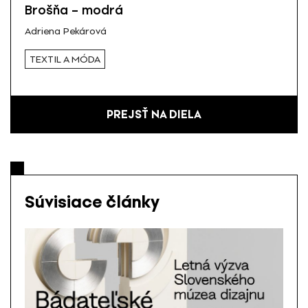
Brošňa – modrá
Adriena Pekárová
TEXTIL A MÓDA
PREJSŤ NA DIELA
Súvisiace články