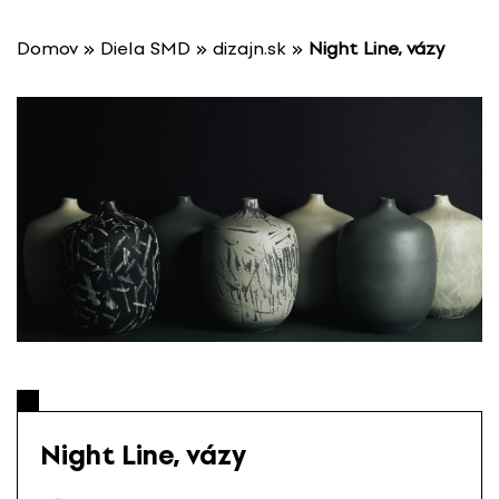
P
r
Domov
»
Diela SMD
»
dizajn.sk
»
Night Line, vázy
e
s
k
o
č
i
ť
n
a
o
b
s
a
h
Night Line, vázy