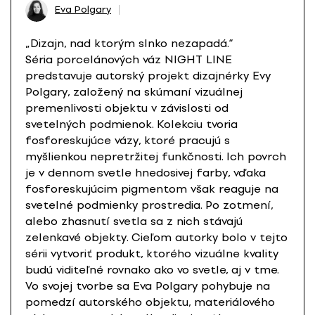
Eva Polgary
„Dizajn, nad ktorým slnko nezapadá.“
Séria porcelánových váz NIGHT LINE
predstavuje autorský projekt dizajnérky Evy
Polgary, založený na skúmaní vizuálnej
premenlivosti objektu v závislosti od
svetelných podmienok. Kolekciu tvoria
fosforeskujúce vázy, ktoré pracujú s
myšlienkou nepretržitej funkčnosti. Ich povrch
je v dennom svetle hnedosivej farby, vďaka
fosforeskujúcim pigmentom však reaguje na
svetelné podmienky prostredia. Po zotmení,
alebo zhasnutí svetla sa z nich stávajú
zelenkavé objekty. Cieľom autorky bolo v tejto
sérii vytvoriť produkt, ktorého vizuálne kvality
budú viditeľné rovnako ako vo svetle, aj v tme.
Vo svojej tvorbe sa Eva Polgary pohybuje na
pomedzí autorského objektu, materiálového