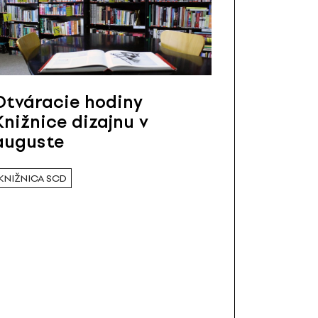
Otváracie hodiny
Knižnice dizajnu v
auguste
KNIŽNICA SCD