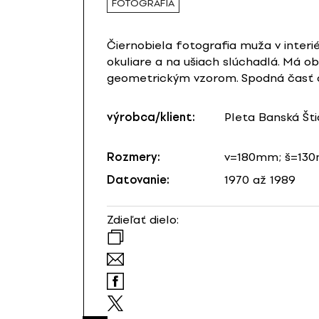
FOTOGRAFIA
Čiernobiela fotografia muža v interié
okuliare a na ušiach slúchadlá. Má ob
geometrickým vzorom. Spodná časť o
výrobca/klient:
Pleta Banská Šti
Rozmery:
v=180mm; š=13
Datovanie:
1970 až 1989
Zdieľať dielo: