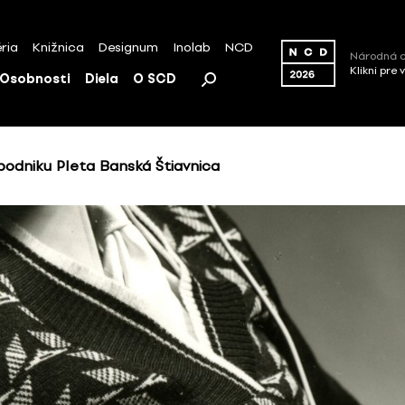
ria
Knižnica
Designum
Inolab
NCD
Národná c
Klikni pre 
Osobnosti
Diela
O SCD
odniku Pleta Banská Štiavnica