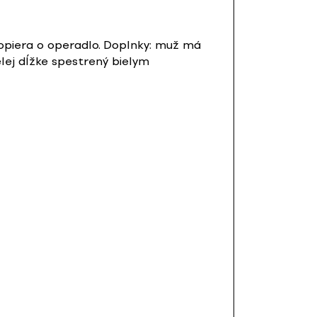
a opiera o operadlo. Doplnky: muž má
elej dĺžke spestrený bielym