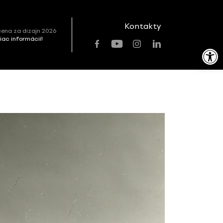
Kontakty
ena za dizajn 2026
viac informácií!
Open toolbar