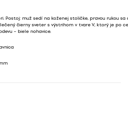
ri. Postoj: muž sedí na koženej stoličke, pravou rukou s
lečený čierny sveter s výstrihom v tvare V, ktorý je po c
devu – biele nohavice.
avnica
0mm