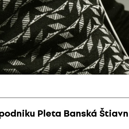
podniku Pleta Banská Štiavn