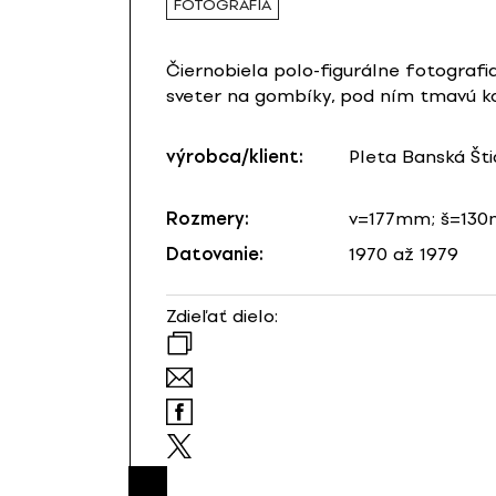
FOTOGRAFIA
Čiernobiela polo-figurálne fotograf
sveter na gombíky, pod ním tmavú koš
výrobca/klient:
Pleta Banská Šti
Rozmery:
v=177mm; š=13
Datovanie:
1970 až 1979
Zdieľať dielo: