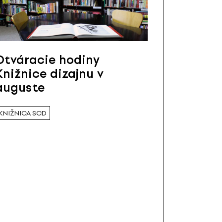
Otváracie hodiny
Knižnice dizajnu v
auguste
KNIŽNICA SCD