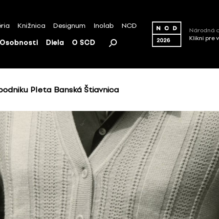
ria
Knižnica
Designum
Inolab
NCD
Národná c
Klikni pre 
Osobnosti
Diela
O SCD
odniku Pleta Banská Štiavnica