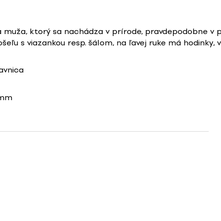
ia muža, ktorý sa nachádza v prírode, pravdepodobne v p
eľu s viazankou resp. šálom, na ľavej ruke má hodinky, 
avnica
0mm