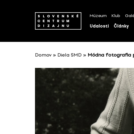
P
r
Múzeum
Klub
Galé
e
s
Udalosti
Články
k
o
č
i
Domov
»
Diela SMD
»
Módna fotografia p
ť
n
a
o
b
s
a
h