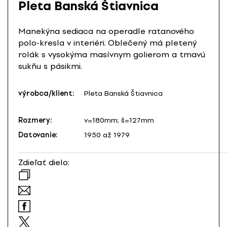
Pleta Banská Štiavnica
Manekýna sediaca na operadle ratanového
polo-kresla v interiéri. Oblečený má pletený
rolák s vysokýma masívnym golierom a tmavú
sukňu s pásikmi.
výrobca/klient:
Pleta Banská Štiavnica
Rozmery:
v=180mm; š=127mm
Datovanie:
1950 až 1979
Zdieľať dielo: