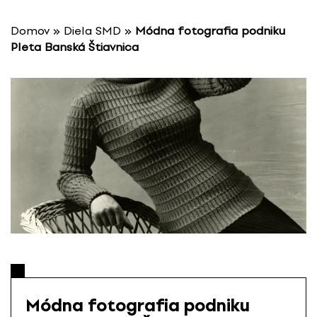
P
r
Domov
»
Diela SMD
»
Módna fotografia podniku
e
Pleta Banská Štiavnica
s
k
o
č
i
ť
n
a
o
b
s
a
h
Módna fotografia podniku