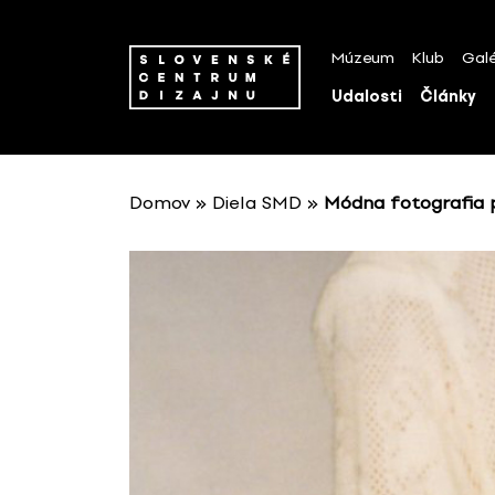
P
r
Múzeum
Klub
Galé
e
s
Udalosti
Články
k
o
č
i
Domov
»
Diela SMD
»
Módna fotografia p
ť
n
a
o
b
s
a
h