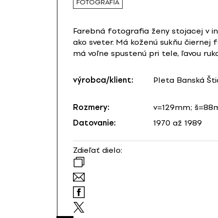
FOTOGRAFIA
Farebná fotografia ženy stojacej v in
ako sveter. Má koženú sukňu čiernej f
má voľne spustenú pri tele, ľavou ruko
výrobca/klient:
Pleta Banská Šti
Rozmery:
v=129mm; š=8
Datovanie:
1970 až 1989
Zdieľať dielo: