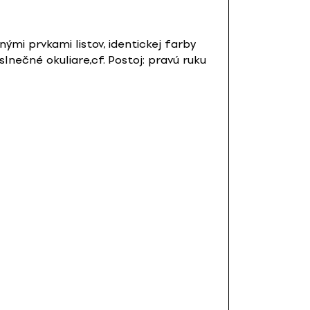
ými prvkami listov, identickej farby
lnečné okuliare,cf. Postoj: pravú ruku