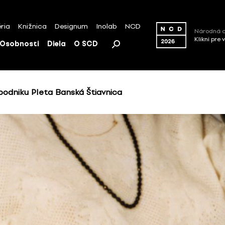
ria
Knižnica
Designum
Inolab
NCD
Národná c
Klikni pre 
Osobnosti
Diela
O SCD
odniku Pleta Banská Štiavnica