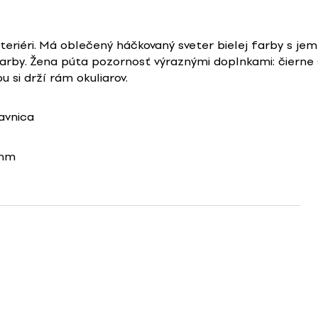
teriéri. Má oblečený háčkovaný sveter bielej farby s jemn
arby. Žena púta pozornosť výraznými doplnkami: čierne s
u si drží rám okuliarov.
avnica
8mm