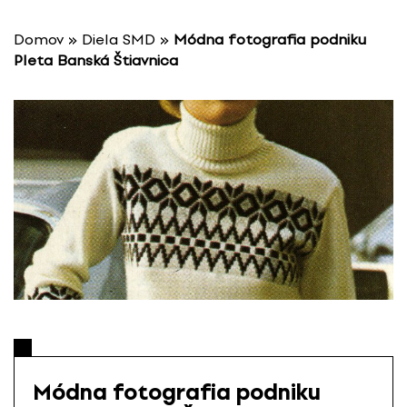
P
r
Domov
»
Diela SMD
»
Módna fotografia podniku
e
Pleta Banská Štiavnica
s
k
o
č
i
ť
n
a
o
b
s
a
h
Módna fotografia podniku