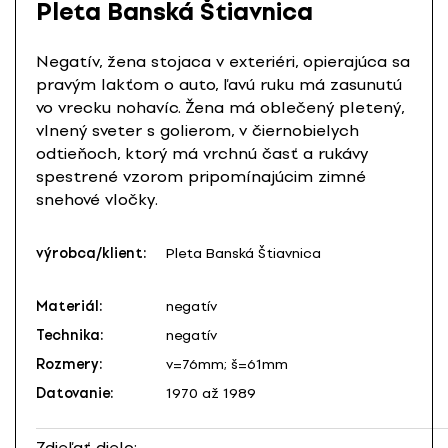
Pleta Banská Štiavnica
Negatív, žena stojaca v exteriéri, opierajúca sa
pravým lakťom o auto, ľavú ruku má zasunutú
vo vrecku nohavíc. Žena má oblečený pletený,
vlnený sveter s golierom, v čiernobielych
odtieňoch, ktorý má vrchnú časť a rukávy
spestrené vzorom pripomínajúcim zimné
snehové vločky.
výrobca/klient:
Pleta Banská Štiavnica
Materiál:
negatív
Technika:
negatív
Rozmery:
v=76mm; š=61mm
Datovanie:
1970 až 1989
Zdieľať dielo: