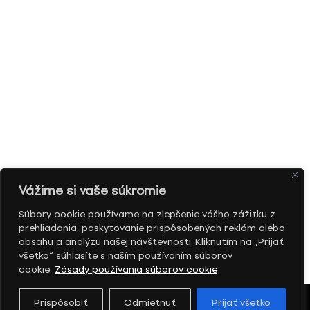
Vážime si vaše súkromie
Súbory cookie používame na zlepšenie vášho zážitku z
prehliadania, poskytovanie prispôsobených reklám alebo
obsahu a analýzu našej návštevnosti. Kliknutím na „Prijať
všetko“ súhlasíte s naším používaním súborov
cookie.
Zásady používania súborov cookie
Prispôsobiť
Odmietnuť
Prijať všetko