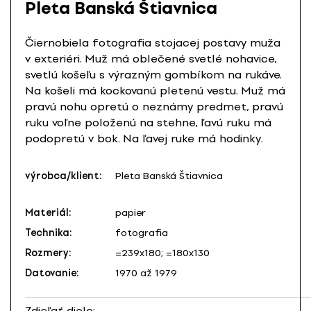
Pleta Banská Štiavnica
Čiernobiela fotografia stojacej postavy muža
v exteriéri. Muž má oblečené svetlé nohavice,
svetlú košeľu s výrazným gombíkom na rukáve.
Na košeli má kockovanú pletenú vestu. Muž má
pravú nohu opretú o neznámy predmet, pravú
ruku voľne položenú na stehne, ľavú ruku má
podopretú v bok. Na ľavej ruke má hodinky.
výrobca/klient:
Pleta Banská Štiavnica
Materiál:
papier
Technika:
fotografia
Rozmery:
=239x180; =180x130
Datovanie:
1970 až 1979
Zdieľať dielo: