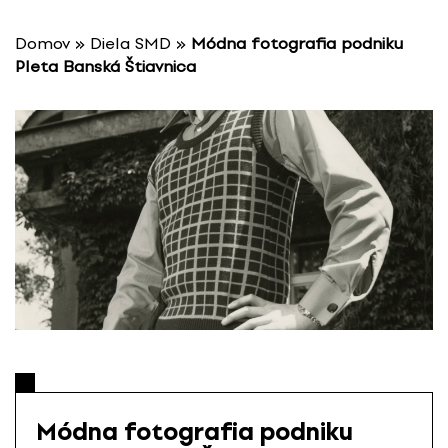
P
r
Domov
»
Diela SMD
»
Módna fotografia podniku
e
Pleta Banská Štiavnica
s
k
o
č
i
ť
n
a
o
b
s
a
h
Módna fotografia podniku