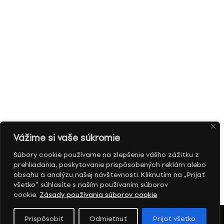
Vážime si vaše súkromie
Súbory cookie používame na zlepšenie vášho zážitku z
prehliadania, poskytovanie prispôsobených reklám alebo
obsahu a analýzu našej návštevnosti. Kliknutím na „Prijať
všetko“ súhlasíte s naším používaním súborov
cookie.
Zásady používania súborov cookie
Prispôsobiť
Odmietnuť
Prijať všetko