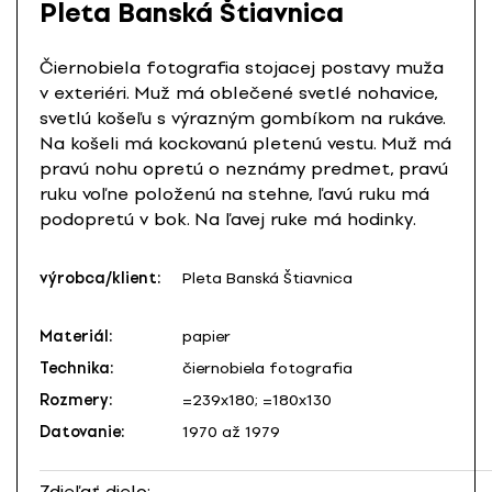
Pleta Banská Štiavnica
Čiernobiela fotografia stojacej postavy muža
v exteriéri. Muž má oblečené svetlé nohavice,
svetlú košeľu s výrazným gombíkom na rukáve.
Na košeli má kockovanú pletenú vestu. Muž má
pravú nohu opretú o neznámy predmet, pravú
ruku voľne položenú na stehne, ľavú ruku má
podopretú v bok. Na ľavej ruke má hodinky.
výrobca/klient:
Pleta Banská Štiavnica
Materiál:
papier
Technika:
čiernobiela fotografia
Rozmery:
=239x180; =180x130
Datovanie:
1970 až 1979
Zdieľať dielo: