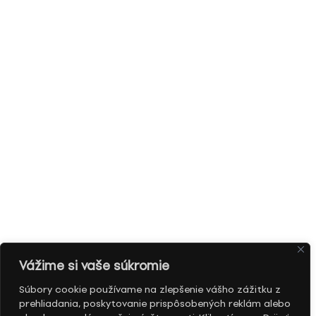
Vážime si vaše súkromie
Súbory cookie používame na zlepšenie vášho zážitku z
prehliadania, poskytovanie prispôsobených reklám alebo