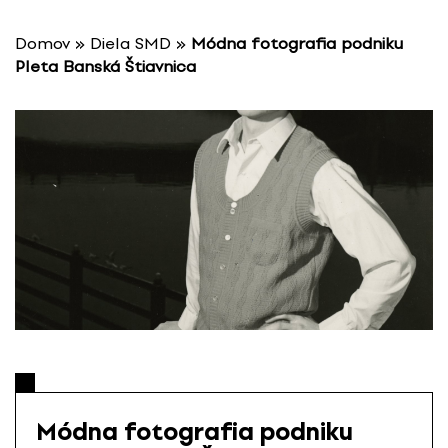
P
r
Domov
»
Diela SMD
»
Módna fotografia podniku
e
Pleta Banská Štiavnica
s
k
o
č
i
ť
n
a
o
b
s
a
h
Módna fotografia podniku