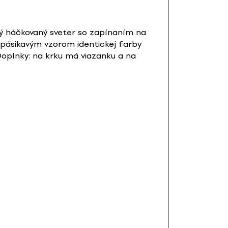
ný háčkovaný sveter so zapínaním na
m pásikavým vzorom identickej farby
. Doplnky: na krku má viazanku a na