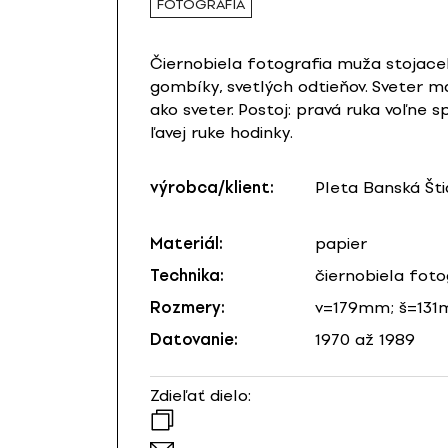
FOTOGRAFIA
Čiernobiela fotografia muža stojace
gombíky, svetlých odtieňov. Sveter m
ako sveter. Postoj: pravá ruka voľne s
ľavej ruke hodinky.
výrobca/klient:
Pleta Banská Šti
Materiál:
papier
Technika:
čiernobiela foto
Rozmery:
v=179mm; š=13
Datovanie:
1970 až 1989
Zdieľať dielo: