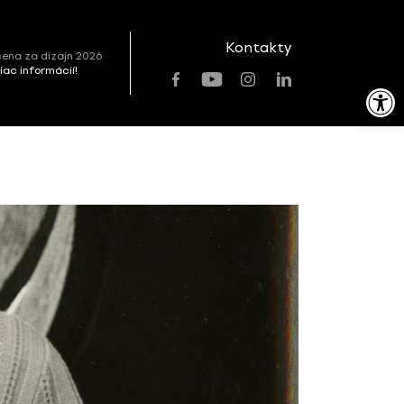
Kontakty
ena za dizajn 2026
viac informácií!
Open toolbar