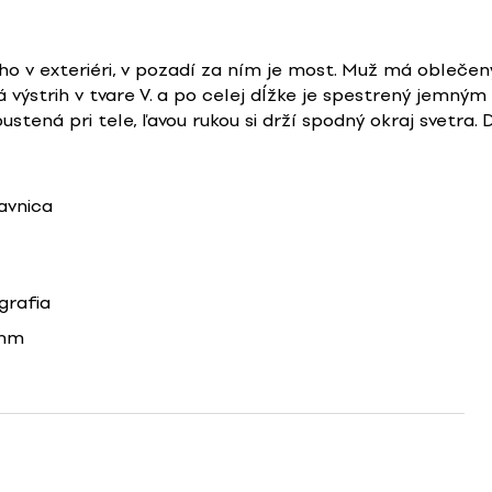
ho v exteriéri, v pozadí za ním je most. Muž má obleče
á výstrih v tvare V. a po celej dĺžke je spestrený jemný
pustená pri tele, ľavou rukou si drží spodný okraj svetra
avnica
grafia
1mm