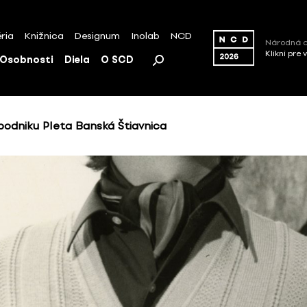
ria
Knižnica
Designum
Inolab
NCD
Národná c
Klikni pre 
Osobnosti
Diela
O SCD
odniku Pleta Banská Štiavnica