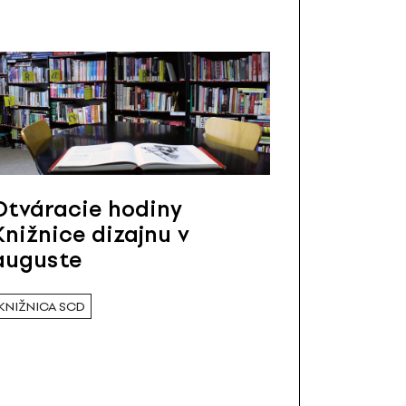
Otváracie hodiny
Knižnice dizajnu v
auguste
KNIŽNICA SCD