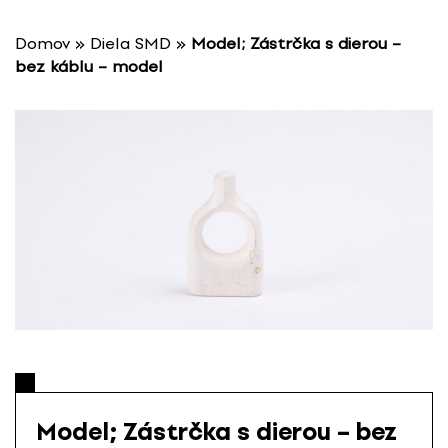
P
r
Domov
»
Diela SMD
»
Model; Zástrčka s dierou –
e
bez káblu – model
s
k
o
č
i
ť
n
a
o
b
s
a
h
Model; Zástrčka s dierou – bez