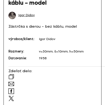
káblu – model
Igor Didov
Zástrčka s dierou – bez káblu, model
výrobca/klient:
Igor Didov
Rozmery:
v=30mm; š=10mm; h=50mm
Datovanie:
1958
Zdieľať dielo: