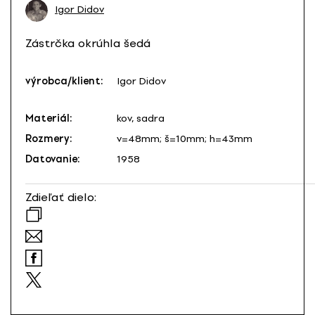
Igor Didov
Zástrčka okrúhla šedá
výrobca/klient:
Igor Didov
Materiál:
kov, sadra
Rozmery:
v=48mm; š=10mm; h=43mm
Datovanie:
1958
Zdieľať dielo: