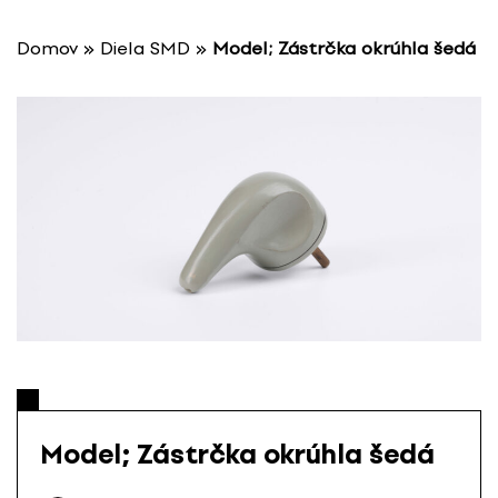
P
r
Domov
»
Diela SMD
»
Model; Zástrčka okrúhla šedá
e
s
k
o
č
i
ť
n
a
o
b
s
a
h
Model; Zástrčka okrúhla šedá