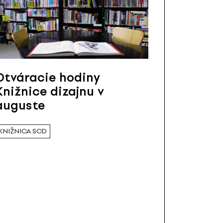
Otváracie hodiny
Knižnice dizajnu v
auguste
KNIŽNICA SCD