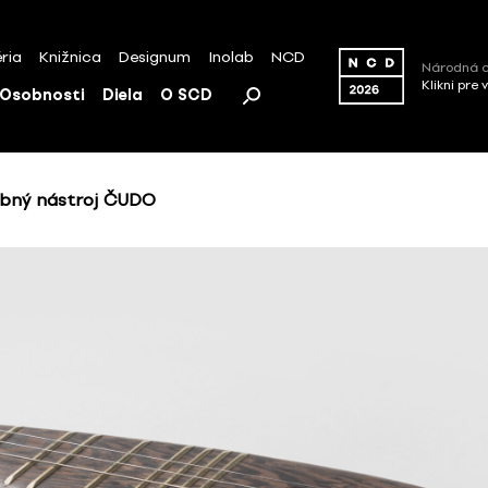
ria
Knižnica
Designum
Inolab
NCD
Národná c
Klikni pre 
Osobnosti
Diela
O SCD
obný nástroj ČUDO