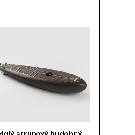
Malý strunový hudobný