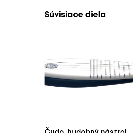
Súvisiace diela
Čudo, hudobný nástroj