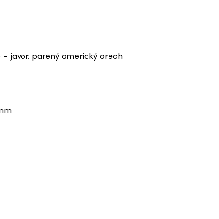
o – javor, parený americký orech
0mm