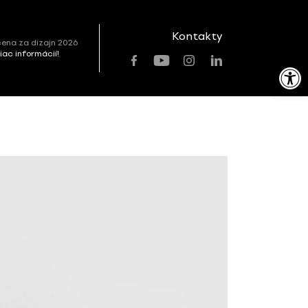
Kontakty
ena za dizajn 2026
viac informácií!
Open toolbar