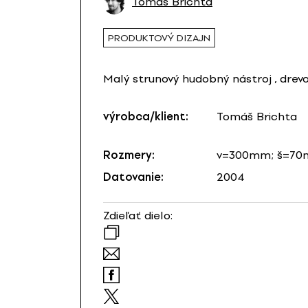
Tomáš Brichta
PRODUKTOVÝ DIZAJN
Malý strunový hudobný nástroj , drev
výrobca/klient:
Tomáš Brichta
Rozmery:
v=300mm; š=7
Datovanie:
2004
Zdieľať dielo: