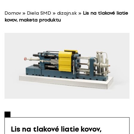
P
r
Domov
»
Diela SMD
»
dizajn.sk
»
Lis na tlakové liatie
e
kovov, maketa produktu
s
k
o
č
i
ť
n
a
o
b
s
a
h
Lis na tlakové liatie kovov,