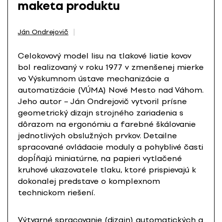
maketa produktu
Ján Ondrejovič
Celokovový model lisu na tlakové liatie kovov
bol realizovaný v roku 1977 v zmenšenej mierke
vo Výskumnom ústave mechanizácie a
automatizácie (VÚMA) Nové Mesto nad Váhom.
Jeho autor – Ján Ondrejovič vytvoril prísne
geometrický dizajn strojného zariadenia s
dôrazom na ergonómiu a farebné škálovanie
jednotlivých obslužných prvkov. Detailne
spracované ovládacie moduly a pohyblivé časti
dopĺňajú miniatúrne, na papieri vytlačené
kruhové ukazovatele tlaku, ktoré prispievajú k
dokonalej predstave o komplexnom
technickom riešení.
Výtvarné spracovanie (dizajn) automatických a