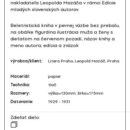
nakladateľa Leopolda Mazáča v rámci Edície
mladých slovenských autorov.
Beletristická kniha v pevnej väzbe bez prebalu,
na obálke figurálna ilustrácia muža a ženy s
dieťaťom na červenom pozadí, názov knihy a
meno autora, edícia a zväzok
výrobca/klient:
Litera Praha, Leopold Mazáč, Praha
Materiál:
papier
Technika:
tlač
Rozmery:
výška=130mm; šírka=175mm
Datovanie:
1929 - 1931
Zdieľať dielo: