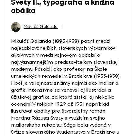
Svety II., typografia a knižná
obálka
Mikuláš Galanda
Mikuláš Galanda (1895-1938) patril medzi
najetablovanejších slovenských výtvarníkov
aktívnych v medzivojnovom období a
najvýznamnejším predstaviteľom slovenskej
moderny. Pôsobil ako profesor na Škole
umeleckých remesiel v Bratislave (1933-1938).
Hoci je verejnosti známy najmä ako maliar a
grafik, intenzívne sa venoval aj ilustrácii a
úžitkovej grafike, za ktoré získal aj niekoľko
ocenení. V rokoch 1929 až 1931 napríklad
ilustroval obálky pre štvordielny román
Martina Rázusa Svety s využitím svojho
maliarskeho rukopisu. Sága bola vydaná v
Sväze slovenského študentstva v Bratislave u