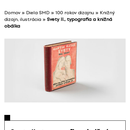
P
r
Domov
»
Diela SMD
»
100 rokov dizajnu
»
Knižný
e
dizajn, ilustrácia
»
Svety II., typografia a knižná
s
obálka
k
o
č
i
ť
n
a
o
b
s
a
h