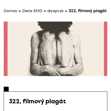
P
r
Domov
»
Diela SMD
»
dizajn.sk
»
322, filmový plagát
e
s
k
o
č
i
ť
n
a
o
b
s
a
h
322, filmový plagát