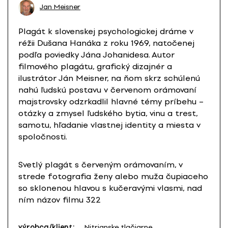
Jan Meisner
Plagát k slovenskej psychologickej dráme v
réžii Dušana Hanáka z roku 1969, natočenej
podľa poviedky Jána Johanidesa. Autor
filmového plagátu, grafický dizajnér a
ilustrátor Ján Meisner, na ňom skrz schúlenú
nahú ľudskú postavu v červenom orámovaní
majstrovsky odzrkadlil hlavné témy príbehu –
otázky a zmysel ľudského bytia, vinu a trest,
samotu, hľadanie vlastnej identity a miesta v
spoločnosti.
Svetlý plagát s červeným orámovaním, v
strede fotografia ženy alebo muža čupiaceho
so sklonenou hlavou s kučeravými vlasmi, nad
ním názov filmu 322
výrobca/klient:
Nitrianske tlačiarne