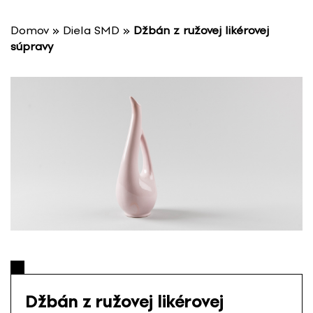
P
r
Domov
»
Diela SMD
»
Džbán z ružovej likérovej
e
súpravy
s
k
o
č
i
ť
n
a
o
b
s
a
h
Džbán z ružovej likérovej