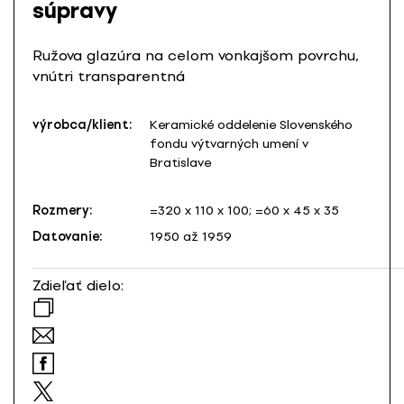
súpravy
Ružova glazúra na celom vonkajšom povrchu,
vnútri transparentná
výrobca/klient:
Keramické oddelenie Slovenského
fondu výtvarných umení v
Bratislave
Rozmery:
=320 x 110 x 100; =60 x 45 x 35
Datovanie:
1950 až 1959
Zdieľať dielo: