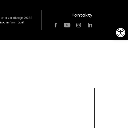
Kontakty
ena za dizajn 2026
viac informácií!
Open toolbar