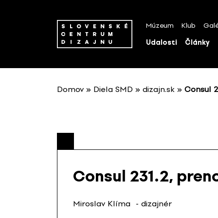
P
r
Múzeum
Klub
Galé
e
s
Udalosti
Články
k
o
č
i
Domov
»
Diela SMD
»
dizajn.sk
»
Consul 2
ť
n
a
o
b
s
a
Consul 231.2, preno
h
Miroslav Klíma
- dizajnér