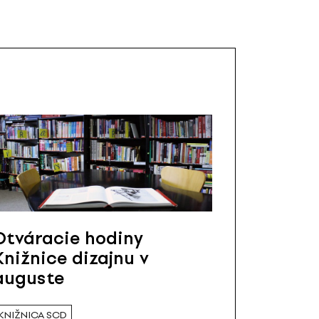
Otváracie hodiny
Knižnice dizajnu v
auguste
KNIŽNICA SCD