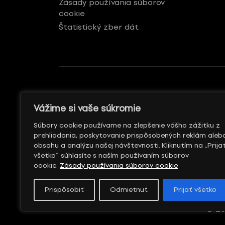
Zásady používania súborov
cookie
Štatistický zber dát
GENERÁLNY REKLAMNÝ
S PODPOROU
Vážime si vaše súkromie
PARTNER
Súbory cookie používame na zlepšenie vášho zážitku z
prehliadania, poskytovanie prispôsobených reklám aleb
obsahu a analýzu našej návštevnosti. Kliknutím na „Prija
všetko“ súhlasíte s naším používaním súborov
cookie.
Zásady používania súborov cookie
Prispôsobiť
Odmietnuť
Prijať všetko
© 20