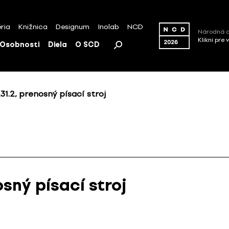
ria
Knižnica
Designum
Inolab
NCD
Národná c
Klikni pre 
Osobnosti
Diela
O SCD
31.2, prenosný písací stroj
sný písací stroj