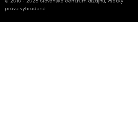
© 2010 - 2026 Slovenské centrum dizajnu, Všetky
práva vyhradené