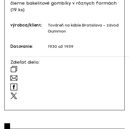
čierne bakelitové gombíky v rôznych formách
(19 ks)
výrobca/klient:
Továreň na káble Bratislava – závod
Gummon
Datovanie:
1930 až 1939
Zdieľať dielo: