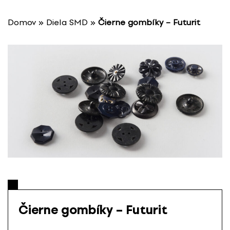
P
r
Domov
»
Diela SMD
»
Čierne gombíky – Futurit
e
s
k
o
č
i
ť
n
a
o
b
s
a
h
Čierne gombíky – Futurit