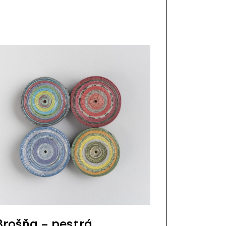
Brošňa – pestrá