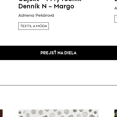
Denník N – Margo
A
Adriena Pekárová
TEXTIL A MÓDA
PREJSŤ NA DIELA