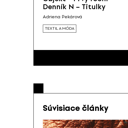
Denník N – Titulky
Adriena Pekárová
TEXTIL A MÓDA
Súvisiace články