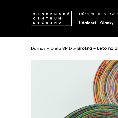
P
r
Múzeum
Klub
Galé
e
s
Udalosti
Články
k
o
č
i
Domov
»
Diela SMD
»
Brošňa – Leto na 
ť
n
a
o
b
s
a
h