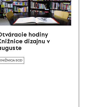
Otváracie hodiny
Knižnice dizajnu v
auguste
KNIŽNICA SCD