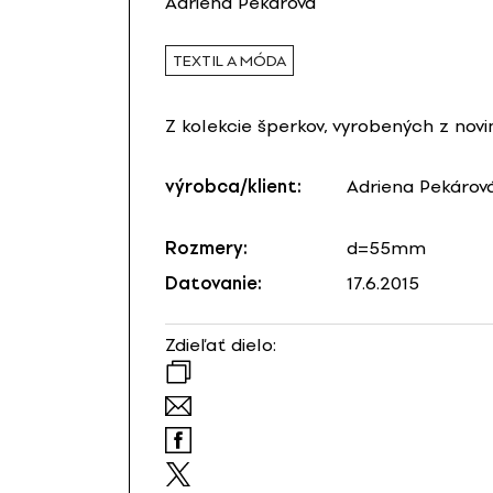
Adriena Pekárová
TEXTIL A MÓDA
Z kolekcie šperkov, vyrobených z nov
výrobca/klient:
Adriena Pekárov
Rozmery:
d=55mm
Datovanie:
17.6.2015
Zdieľať dielo: