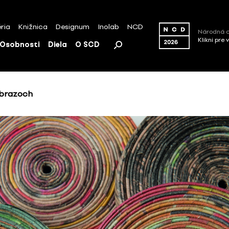
ria
Knižnica
Designum
Inolab
NCD
Národná c
Klikni pre 
Osobnosti
Diela
O SCD
obrazoch