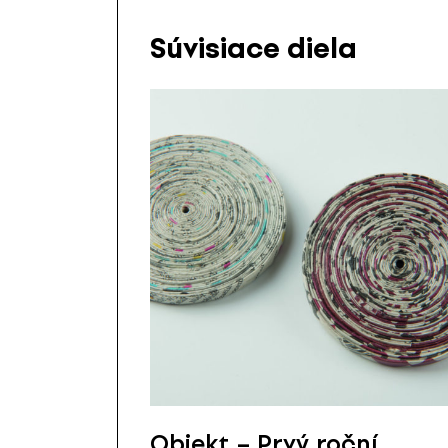
Súvisiace diela
Objekt – Prvý roční