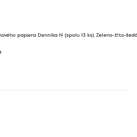
inového papiera Denníka N (spolu 13 ks). Zeleno-žlto-še
á