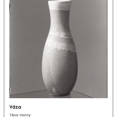
Váza
Tibor Honty