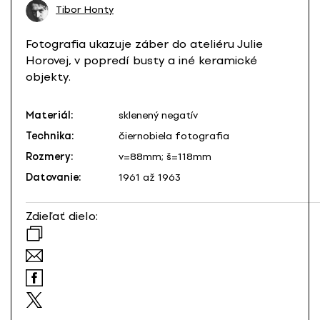
Tibor Honty
Fotografia ukazuje záber do ateliéru Julie
Horovej, v popredí busty a iné keramické
objekty.
Materiál:
sklenený negatív
Technika:
čiernobiela fotografia
Rozmery:
v=88mm; š=118mm
Datovanie:
1961 až 1963
Zdieľať dielo: