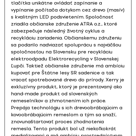
tlačítka unikátne ovládať zapínanie a
vypínanie počítača dotykom cez drevo (masív)
s kvalitným LED podsvietením. Spoločnosť
zriadila občianske združenie ATRA o.z., ktoré
zabezpečuje následný životný cyklus a
recykláciu zariadenia. Občianskemu združeniu
sa podarilo nadviazať spoluprácu s najväčšou
spoločnosťou na Slovensku pre recykláciu
elektroodpadu Elektrorecycling v Slovenskej
Ľupči. Taktiež občianske združenie má ambíciu
kupovať pre Štátne lesy SR sadenice a tak
vracať spotrebované drevo do prírody. Xerry je
exkluzívny produkt, ktorý je prezentovaný ako
hand-made produkt od slovenských
remeselníkov a zhmotnením ich práce.
Prepája technológiu s ich drevoobrábajúcim a
kovoobrábajúcim remeslom a tým sa snaží,
znovunaštartovať proces zhodnotenia
remesla. Tento produkt bol už niekoľkokrát
medializovaný a má ambíciu prostredníctvom