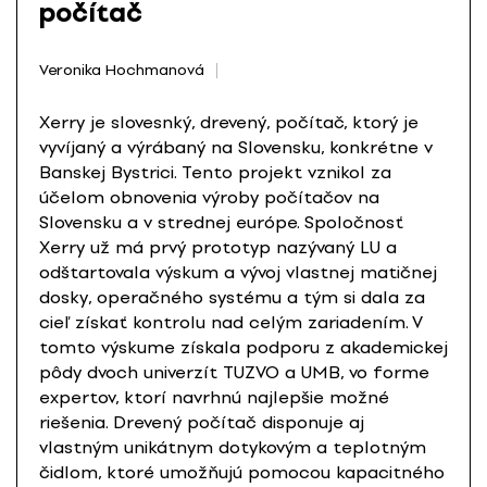
počítač
Veronika Hochmanová
Xerry je slovesnký, drevený, počítač, ktorý je
vyvíjaný a výrábaný na Slovensku, konkrétne v
Banskej Bystrici. Tento projekt vznikol za
účelom obnovenia výroby počítačov na
Slovensku a v strednej európe. Spoločnosť
Xerry už má prvý prototyp nazývaný LU a
odštartovala výskum a vývoj vlastnej matičnej
dosky, operačného systému a tým si dala za
cieľ získať kontrolu nad celým zariadením. V
tomto výskume získala podporu z akademickej
pôdy dvoch univerzít TUZVO a UMB, vo forme
expertov, ktorí navrhnú najlepšie možné
riešenia. Drevený počítač disponuje aj
vlastným unikátnym dotykovým a teplotným
čidlom, ktoré umožňujú pomocou kapacitného