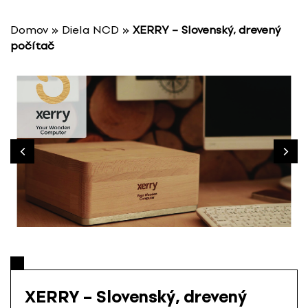
P
r
Domov
»
Diela NCD
»
XERRY – Slovenský, drevený
e
počítač
s
k
o
č
i
ť
n
a
o
b
s
a
h
XERRY – Slovenský, drevený