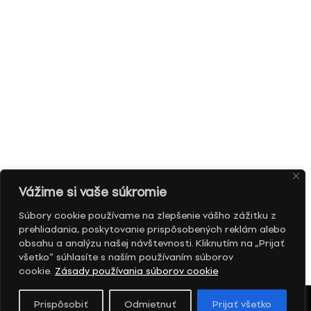
Vážime si vaše súkromie
Súbory cookie používame na zlepšenie vášho zážitku z
prehliadania, poskytovanie prispôsobených reklám alebo
obsahu a analýzu našej návštevnosti. Kliknutím na „Prijať
všetko“ súhlasíte s naším používaním súborov
cookie.
Zásady používania súborov cookie
Prispôsobiť
Odmietnuť
Prijať všetko