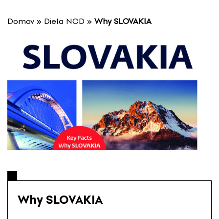
P
r
Domov
»
Diela NCD
»
Why SLOVAKIA
e
s
k
o
č
i
ť
n
a
o
b
s
a
h
Why SLOVAKIA