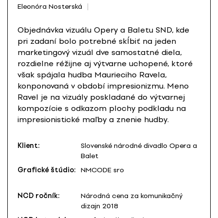
Eleonóra Nosterská
Objednávka vizuálu Opery a Baletu SND, kde
pri zadaní bolo potrebné skĺbiť na jeden
marketingový vizuál dve samostatné diela,
rozdielne réžijne aj výtvarne uchopené, ktoré
však spájala hudba Maurieciho Ravela,
konponovaná v období impresionizmu. Meno
Ravel je na vizuály poskladané do výtvarnej
kompozície s odkazom plochy podkladu na
impresionistické maľby a znenie hudby.
Klient:
Slovenské národné divadlo Opera a
Balet
Grafické štúdio:
NMCODE sro
NCD ročník:
Národná cena za komunikačný
dizajn 2018