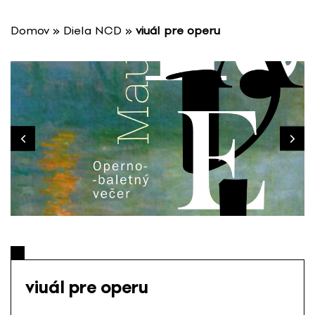
P
r
Domov
»
Diela NCD
»
viuál pre operu
e
s
k
o
č
i
ť
n
a
o
b
s
a
h
viuál pre operu