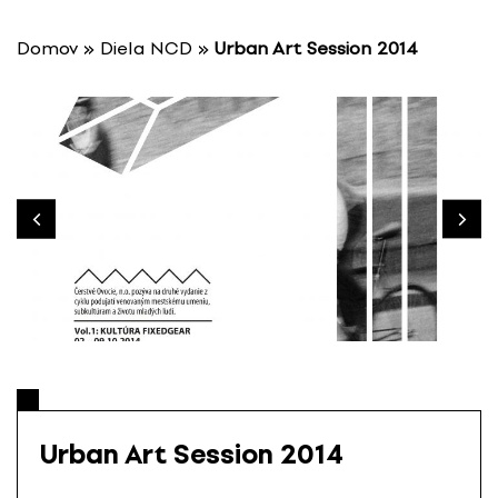
P
r
Domov
»
Diela NCD
»
Urban Art Session 2014
e
s
k
o
č
i
ť
n
a
o
b
s
a
h
Urban Art Session 2014