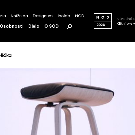
ria
Knižnica
Designum
Inolab
NCD
Národná c
Klikni pre 
Osobnosti
Diela
O SCD
lička