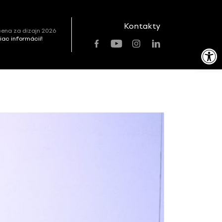
Kontakty
ena za dizajn 2026
viac informácií!
Open toolbar