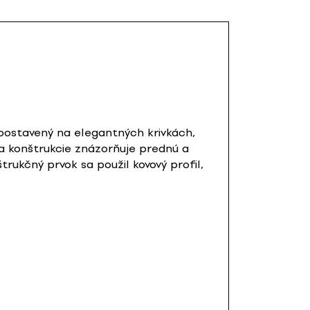
e postavený na elegantných krivkách,
a konštrukcie znázorňuje prednú a
rukčný prvok sa použil kovový profil,