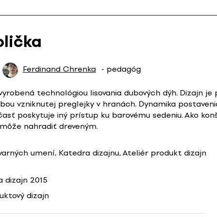
olička
Ferdinand Chrenka
- pedagóg
 vyrobená technológiou lisovania dubových dýh. Dizajn j
sbou vzniknutej preglejky v hranách. Dynamika postaveni
asť poskytuje iný prístup ku barovému sedeniu. Ako konšt
 môže nahradiť dreveným.
varných umení, Katedra dizajnu, Ateliér produkt dizajn
 dizajn 2015
uktový dizajn