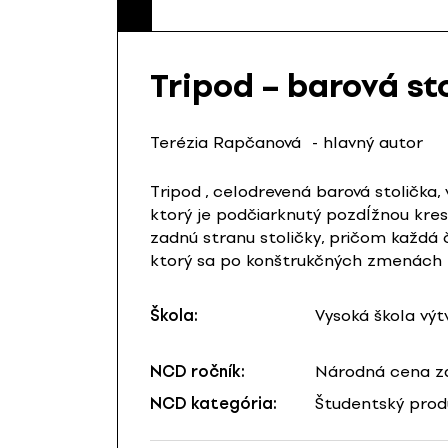
Tripod – barová st
Terézia Rapčanová
- hlavný autor
Tripod , celodrevená barová stolička,
ktorý je podčiarknutý pozdĺžnou kre
zadnú stranu stoličky, pričom každá č
ktorý sa po konštrukčných zmenách
Škola:
Vysoká škola výt
NCD ročník:
Národná cena za
NCD kategória:
Študentský prod