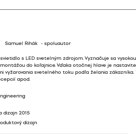
Samuel Rihák
- spoluautor
 svietidlo s LED svetelným zdrojom. Vyznačuje sa vysok
montážou do koľajnice. Vďaka otočnej hlave je nastavit
i vyžarovania svetelného toku podľa želania zákazníka.
recepcií apod.
ngineering
 dizajn 2015
oduktový dizajn