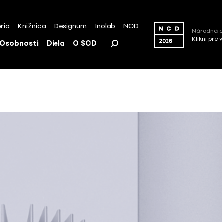
ria
Knižnica
Designum
Inolab
NCD
Národná c
Klikni pre 
Osobnosti
Diela
O SCD