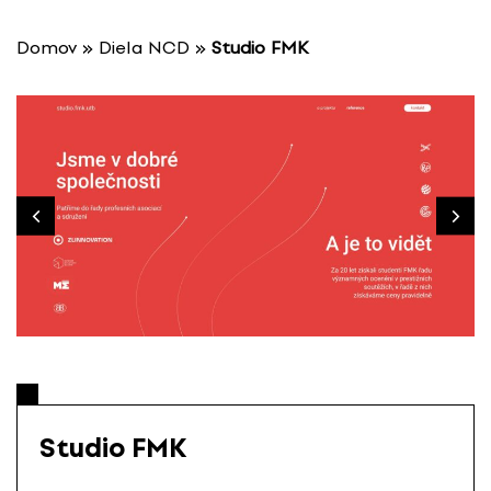
P
r
Domov
»
Diela NCD
»
Studio FMK
e
s
k
o
č
i
ť
n
a
o
b
s
a
h
Studio FMK