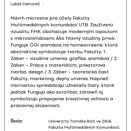
Lukáš Demovič
Návrh microsite pre účely Fakulty
Multimediálnych komunikácií UTB. Zaužívanú
vizualitu FMK obohacuje moderným layoutom
s mikroanimáciami. Ako hlavný vizuálny prvok
funguje CGI animácia na homescreene, ktorá
abstraktne symbolizuje tvorbu fakulty; 1.
Záber – vizuálne umenia, grafika, animácia / 2.
Záber – Práca s materiálom, priestorová
tvorba, design / 3. Záber – teoretická časť
fakulty, marketing, dejiny umenia. Naprieč
micrositou sprevádzajú uživateľa čiary, ktoré
jednak fungujú ako scrollbar, zároveň aj
symbolizujú prepojenie kreatívnej voľnosti a
pracovnej skúsenosti.
Škola:
Univerzita Tomáše Bati ve Zlíně,
Fakulta Multimediálních Komunikací,