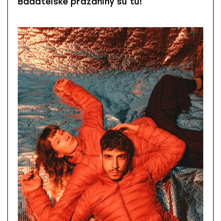
Bádateľské prázdniny sú tu!