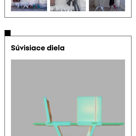
Súvisiace diela