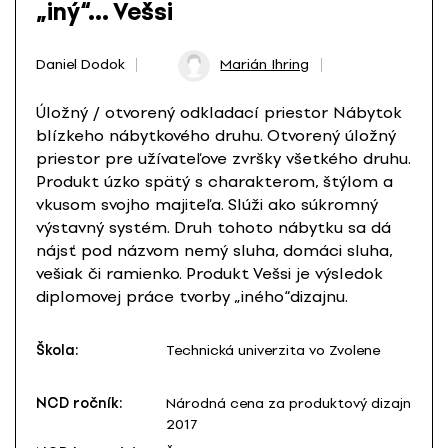
„iný“… Vešsi
Daniel Dodok
Marián Ihring
Úložný / otvorený odkladací priestor Nábytok
blízkeho nábytkového druhu. Otvorený úložný
priestor pre užívateľove zvršky všetkého druhu.
Produkt úzko spätý s charakterom, štýlom a
vkusom svojho majiteľa. Slúži ako súkromný
výstavný systém. Druh tohoto nábytku sa dá
nájsť pod názvom nemý sluha, domáci sluha,
vešiak či ramienko. Produkt Vešsi je výsledok
diplomovej práce tvorby „iného“dizajnu.
Škola:
Technická univerzita vo Zvolene
NCD ročník:
Národná cena za produktový dizajn
2017