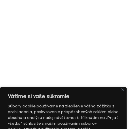
Vážime si vaše súkromie
Súbory cookie používame na zlepšenie vášho zážitku z
prehliadania, poskytovanie prispôsobených reklám alebo
obsahu a analýzu našej návštevnosti. Kliknutím na „Prijať
všetko“ súhlasíte s naším používaním súborov