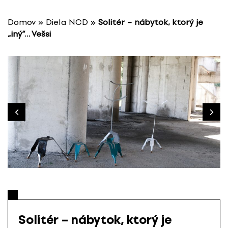
P
r
Domov
»
Diela NCD
»
Solitér – nábytok, ktorý je
e
„iný“… Vešsi
s
k
o
č
i
ť
n
a
o
b
s
a
h
Solitér – nábytok, ktorý je