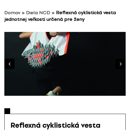
P
r
Domov
»
Diela NCD
»
Reflexná cyklistická vesta
e
jednotnej veľkosti určená pre ženy
s
k
o
č
i
ť
n
a
o
b
s
a
h
Reflexná cyklistická vesta