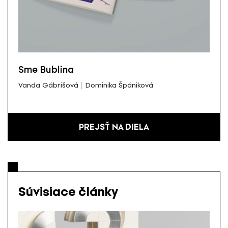
Sme Bublina
Vanda Gábrišová
Dominika Špániková
PREJSŤ NA DIELA
Súvisiace články