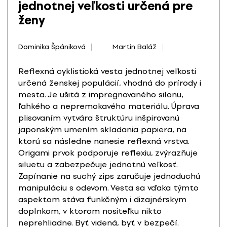
jednotnej veľkosti určená pre
ženy
Dominika Špániková
Martin Baláž
Reflexná cyklistická vesta jednotnej veľkosti
určená ženskej populácií, vhodná do prírody i
mesta. Je ušitá z impregnovaného silonu,
ľahkého a nepremokavého materiálu. Úprava
plisovaním vytvára štruktúru inšpirovanú
japonským umením skladania papiera, na
ktorú sa následne nanesie reflexná vrstva.
Origami prvok podporuje reflexiu, zvýrazňuje
siluetu a zabezpečuje jednotnú veľkosť.
Zapínanie na suchý zips zaručuje jednoduchú
manipuláciu s odevom. Vesta sa vďaka týmto
aspektom stáva funkčným i dizajnérskym
doplnkom, v ktorom nositeľku nikto
neprehliadne. Byť videná, byť v bezpečí.