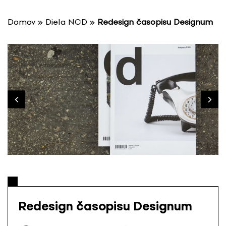
P
r
Domov
»
Diela NCD
»
Redesign časopisu Designum
e
s
k
o
č
i
ť
n
a
o
b
s
a
h
Redesign časopisu Designum