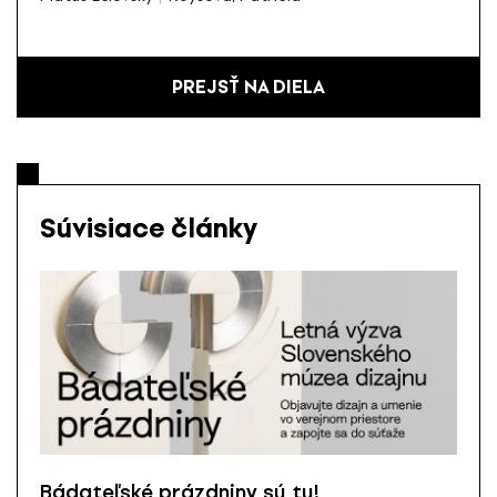
PREJSŤ NA DIELA
Súvisiace články
Bádateľské prázdniny sú tu!