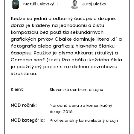
Matúš Lelovský
Juraj Blaško
Kedže sa jedná o odborný časopis o dizajne,
dôraz je kladený na jednoduchú a čistú
kompozíciu bez použitia sekundárnych
grafických prvkov. Obálke dominuje litera „d“ a
fotografia alebo grafika z hlavného článku
časopisu. Použité je písmo Akkurat (titulky) a
Comenia serif (text). Pre obálku každého čísla
je použitý iný papier s rozdielnou povrchovou
štruktúrou.
Klient:
Slovenské centrum dizajnu
NCD ročník:
Národná cena za komunikačný
dizajn 2016
NCD kategória:
Profesionálny komunikačný dizajn