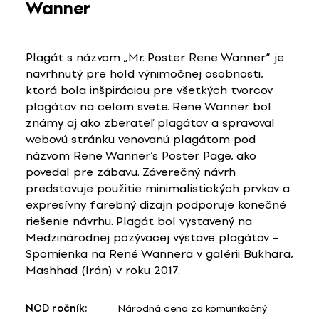
Wanner
Plagát s názvom „Mr. Poster Rene Wanner“ je
navrhnutý pre hold výnimočnej osobnosti,
ktorá bola inšpiráciou pre všetkých tvorcov
plagátov na celom svete. Rene Wanner bol
známy aj ako zberateľ plagátov a spravoval
webovú stránku venovanú plagátom pod
názvom Rene Wanner’s Poster Page, ako
povedal pre zábavu. Záverečný návrh
predstavuje použitie minimalistických prvkov a
expresívny farebný dizajn podporuje konečné
riešenie návrhu. Plagát bol vystavený na
Medzinárodnej pozývacej výstave plagátov –
Spomienka na René Wannera v galérii Bukhara,
Mashhad (Irán) v roku 2017.
NCD ročník:
Národná cena za komunikačný