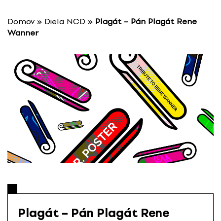
P
r
Domov
»
Diela NCD
»
Plagát – Pán Plagát Rene
e
Wanner
s
k
o
č
i
ť
n
a
o
b
s
a
h
Plagát – Pán Plagát Rene