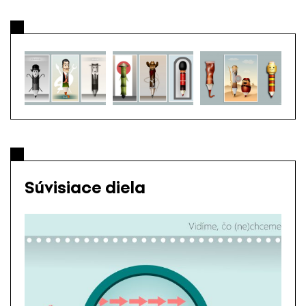
Súvisiace diela