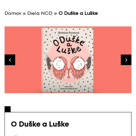
P
r
Domov
»
Diela NCD
»
O Duške a Luške
e
s
k
o
č
i
ť
n
a
o
b
s
a
h
O Duške a Luške