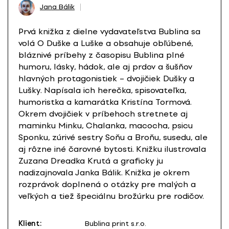
Jana Bálik
Prvá knižka z dielne vydavateľstva Bublina sa
volá O Duške a Luške a obsahuje obľúbené,
bláznivé príbehy z časopisu Bublina plné
humoru, lásky, hádok, ale aj prdov a šušňov
hlavných protagonistiek – dvojičiek Dušky a
Lušky. Napísala ich herečka, spisovateľka,
humoristka a kamarátka Kristína Tormová.
Okrem dvojičiek v príbehoch stretnete aj
maminku Minku, Chalanka, macocha, psicu
Sponku, zúrivé sestry Soňu a Broňu, susedu, ale
aj rôzne iné čarovné bytosti. Knižku ilustrovala
Zuzana Dreadka Krutá a graficky ju
nadizajnovala Janka Bálik. Knižka je okrem
rozprávok doplnená o otázky pre malých a
veľkých a tiež špeciálnu brožúrku pre rodičov.
Klient:
Bublina print s.r.o.