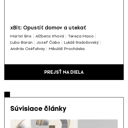
xBit: Opustiť domov a utekať
Martin Brix
Alžbeta Irhová
Tereza Maco
Ľubo Baran
Jozef Čabo
Lukáš Radošovský
András Cséfalvay
Mikuláš Procháska
PREJSŤ NA DIELA
Súvisiace články