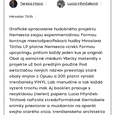
Tereza Maco
Lucia Mlynčeková
Miroslav Tóth
Grafické spracovanie hudobného projektu
Nemiesta svojou experimentálnou formou
kontruje miestošpecifiskosti hudby Miroslava
Tótha. LP platne Nemiesta vznikli formou
upcyclingu, pričom každý jeden kus je originál.
Obal aj samotné médium. Všetky materiály v
projekte už boli predtým použité. Pod
sieťotlačou nových názvov presvitajú staré
obaly vinylov z Opusu a 200 platní vyrobil
trenčiansky VINYL Lab manuálne a tak každá
vyzerá trochu inak. Aj booklet pracuje s
recykláciou (nielen) papiera. Lucia Mlynček-
Tóthová nafotila stredoformátové čiernobiele
snímky priestorov a muzikantov na aparát
svojho starého otca, trenčianskeho architekta